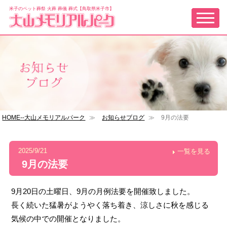
米子のペット葬祭 火葬 葬儀 葬式【鳥取県米子市】
HOME--大山メモリアルパーク
≫
お知らせブログ
≫
9月の法要
2025/9/21
一覧を見る
9月の法要
9月20日の土曜日、9月の月例法要を開催致しました。
長く続いた猛暑がようやく落ち着き、涼しさに秋を感じる
気候の中での開催となりました。